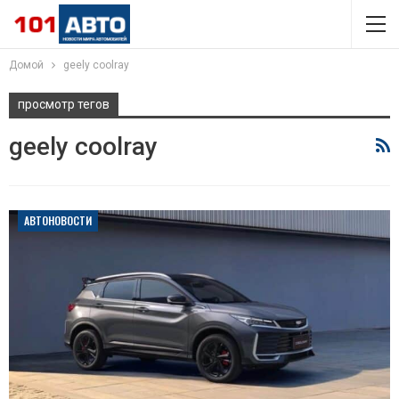
Домой
geely coolray
просмотр тегов
geely coolray
АВТОНОВОСТИ