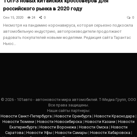
ТОП-3 новых китайских кроссоверов для
российского рынка в 2020 году
Сен 15, 2020
24
0
0
Несмотря на пандемию коронавируса, которая серьезно подкосила
автомобильную индустрию, автопроизводители продолжают
радовать покупателей новыми моделями. Редакция сайта Тарантас
Ньюс…
© 2026 - 101авто - автоновости мира автомобилей. Т-Медиа Групп, ООО
Все права защищены.
Наши сайты партнеры:
Новости Санкт-Петербурга
|
Новости Оренбурга
|
Новости Краснодара
|
Новости Тюмени
|
Новости Новосибирска
|
Новости Казани
|
Новости
Екатеринбурга
|
Новости Воронежа
|
Новости Омска
|
Новости
Саратова
|
Новости Уфы
|
Новости Самары
|
Новости Хабаровска
|