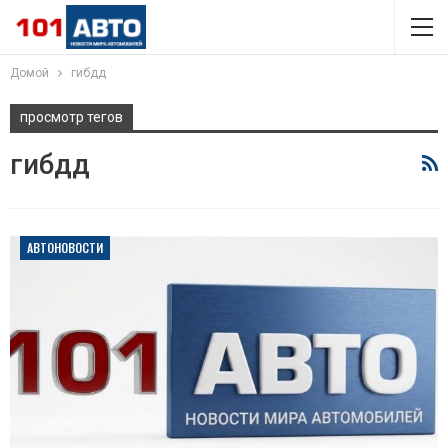
Домой
гибдд
просмотр тегов
гибдд
АВТОНОВОСТИ