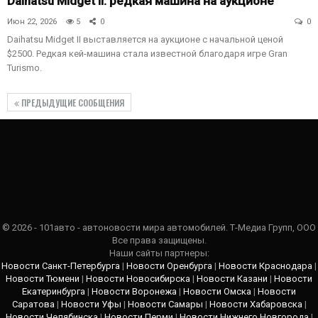
Daihatsu Midget II: редкая машина на аукционе
Июн 22, 2026
5
0
0
Daihatsu Midget II выставляется на аукционе с начальной ценой
$2500. Редкая кей-машина стала известной благодаря игре Gran
Turismo.
ПРЕДЫДУЩИЕ СООБЩЕНИЯ
© 2026 - 101авто - автоновости мира автомобилей. Т-Медиа Групп, ООО
Все права защищены.
Наши сайты партнеры:
Новости Санкт-Петербурга
|
Новости Оренбурга
|
Новости Краснодара
|
Новости Тюмени
|
Новости Новосибирска
|
Новости Казани
|
Новости
Екатеринбурга
|
Новости Воронежа
|
Новости Омска
|
Новости
Саратова
|
Новости Уфы
|
Новости Самары
|
Новости Хабаровска
|
Новости Челябинска
|
Новости Перми
|
Новости Нижнего Новгорода
|