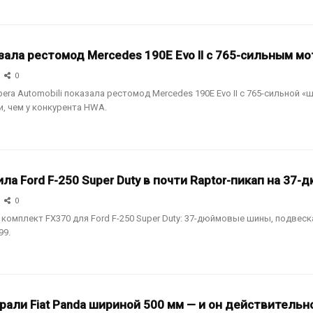
зала рестомод Mercedes 190E Evo II с 765-сильным м
0
era Automobili показала рестомод Mercedes 190E Evo II с 765-сильной
, чем у конкурента HWA.
ла Ford F-250 Super Duty в почти Raptor-пикап на 37
0
комплект FX370 для Ford F-250 Super Duty: 37-дюймовые шины, подвеска
99.
рали Fiat Panda шириной 500 мм — и он действительн