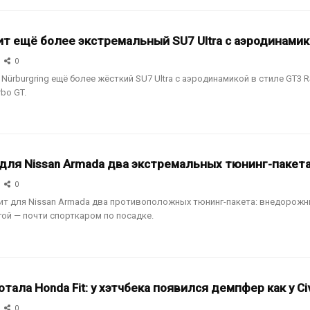
ит ещё более экстремальный SU7 Ultra с аэродинамик
0
 Nürburgring ещё более жёсткий SU7 Ultra с аэродинамикой в стиле GT3 R
rbo GT.
 для Nissan Armada два экстремальных тюнинг-пакет
0
вит для Nissan Armada два противоположных тюнинг-пакета: внедорожный
гой — почти спорткаром по посадке.
тала Honda Fit: у хэтчбека появился демпфер как у Civ
0