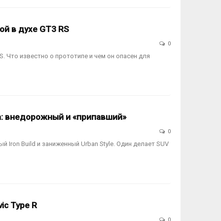
ой в духе GT3 RS
0
S. Что известно о прототипе и чем он опасен для
а: внедорожный и «припавший»
0
 Iron Build и заниженный Urban Style. Один делает SUV
ic Type R
0