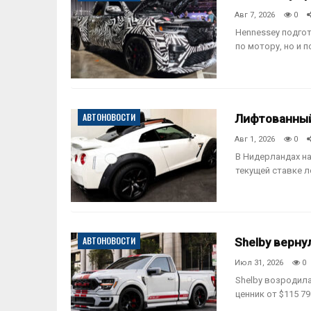
Авг 7, 2026
0
Hennessey подгот
по мотору, но и 
АВТОНОВОСТИ
Лифтованный 
Авг 1, 2026
0
В Нидерландах на
текущей ставке 
АВТОНОВОСТИ
Shelby верну
Июл 31, 2026
0
Shelby возродила 
ценник от $115 79