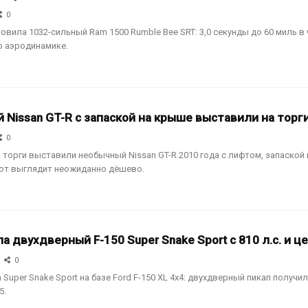
0
овила 1032-сильный Ram 1500 Rumble Bee SRT: 3,0 секунды до 60 миль в 
по аэродинамике.
Nissan GT-R с запаской на крыше выставили на торг
0
 торги выставили необычный Nissan GT-R 2010 года с лифтом, запаской
лот выглядит неожиданно дёшево.
ла двухдверный F-150 Super Snake Sport с 810 л.с. и ц
0
Super Snake Sport на базе Ford F-150 XL 4x4: двухдверный пикап получил
5.