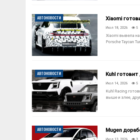
АВТОНОВОСТИ
Xiaomi готов
Июл 18, 2026
5
Xiaomi вывела на
Porsche Taycan Tu
АВТОНОВОСТИ
Kuhl готовит
Июл 14, 2026
5
Kuhl Racing гото
выше и злее, дру
АВТОНОВОСТИ
Mugen дорабо
Июл 13, 2026
3