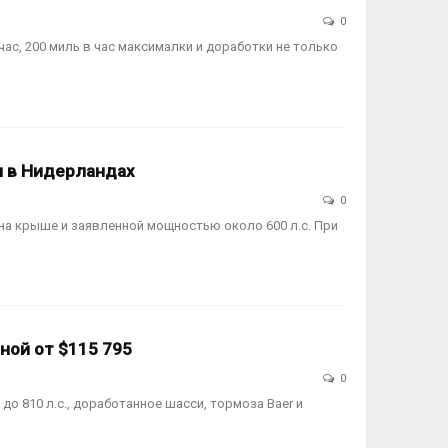
0
час, 200 миль в час максималки и доработки не только
и в Нидерландах
0
 на крыше и заявленной мощностью около 600 л.с. При
еной от $115 795
0
 до 810 л.с., доработанное шасси, тормоза Baer и