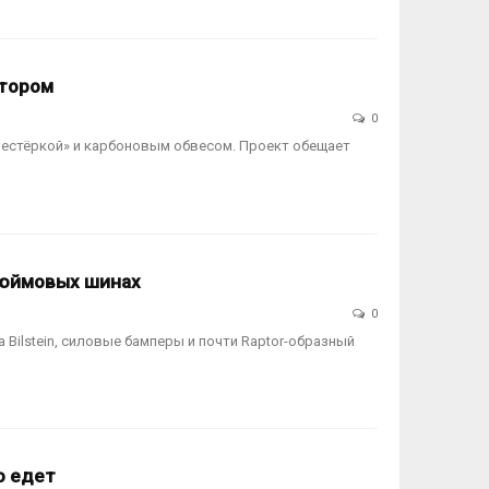
отором
0
 «шестёркой» и карбоновым обвесом. Проект обещает
-дюймовых шинах
0
 Bilstein, силовые бамперы и почти Raptor-образный
о едет