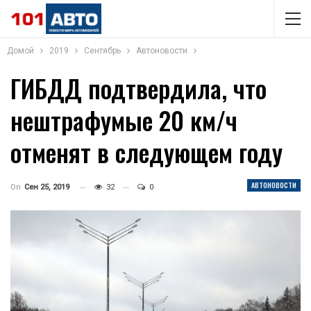
Домой
2019
Сентябрь
Автоновости
ГИБДД подтвердила, что
нештрафумые 20 км/ч
отменят в следующем году
АВТОНОВОСТИ
On
Сен 25, 2019
32
0