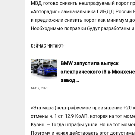
МВД готово снизить нештрафуемый порог пр
«Авторадио» замначальника ГИБДД России В
и предложили снизить порог как минимум до 
Необходимые поправки будут разработаны 
СЕЙЧАС ЧИТАЮТ:
BMW запустила выпуск
электрического i3 в Мюнхене
завод…
Авг 7, 2026
«Эта мера (нештрафуемое превышение +20 к
отмены ч. 1 ст. 12.9 КоАП, которая на тот мо
Кузин. — Тогда штрафы ушли. Но на тот мо
Поэтому и начал действовать этот допустим