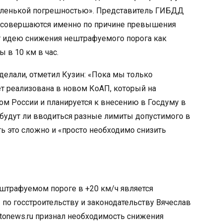
аленькой погрешностью». Представитель ГИБДД
го совершаются именно по причине превышения
т идею снижения нештрафуемого порога как
в 10 км в час.
делали, отметил Кузин: «Пока мы только
т реализована в новом КоАП, который на
ом России и планируется к внесению в Госдуму в
 будут ли вводиться разные лимиты допустимого в
ать это сложно и «просто необходимо снизить
трафуемом пороге в +20 км/ч является
по госстроительству и законодательству Вячеслав
utonews.ru признал необходимость снижения