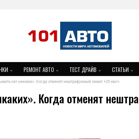
НКИ
РЕМОНТ АВТО
ТЕСТ ДРАЙВ
СТАТЬИ
ыжить нет никаких». Когда отменят нештрафуемый лимит +20 км/ч
БОЛЬШЕ
каких». Когда отменят нештр