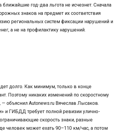
 в ближайшие год-два льгота не исчезнет. Сначала
орожных знаков на предмет их соответствия
визию региональных систем фиксации нарушений и
нег, а не на профилактику нарушений.
удет долго. Как минимум, только в конце
ант. Поэтому никаких изменений по скоростному
 — объяснил Autonews.ru Вячеслав Лысаков.
и» и ГИБДД требует полной ревизии улично-
 ограничивающие скорость знаки, разные
де человек может ехать 90–110 км/час, а потом