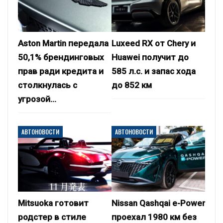
Aston Martin передала
Luxeed RX от Chery и
50,1% брендинговых
Huawei получит до
прав ради кредита и
585 л.с. и запас хода
столкнулась с
до 852 км
угрозой…
АВТОНОВОСТИ
АВТОНОВОСТИ
Mitsuoka готовит
Nissan Qashqai e-Power
родстер в стиле
проехал 1980 км без