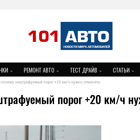
НКИ
РЕМОНТ АВТО
ТЕСТ ДРАЙВ
СТАТЬИ
: почему нештрафуемый порог +20 км/ч нужно отменять
БОЛЬШЕ
ештрафуемый порог +20 км/ч н