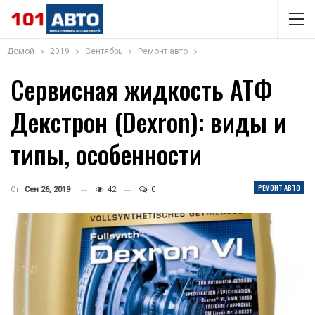
Домой
2019
Сентябрь
Ремонт авто
Сервисная жидкость АТФ
Декстрон (Dexron): виды и
типы, особенности
РЕМОНТ АВТО
On
Сен 26, 2019
42
0