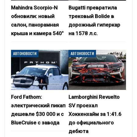
Mahindra Scorpio-N
Bugatti превратила
обновили: новый
трековый Bolide в
салон, панорамная
дорожный гиперкар
крыша и камера 540°
на 1578 л.с.
АВТОНОВОСТИ
АВТОНОВОСТИ
Ford Fathom:
Lamborghini Revuelto
электрический пикап
SV проехал
дешевле $30 000 и с
Хоккенхайм за 1:41.6
BlueCruise с завода
до официального
дебюта