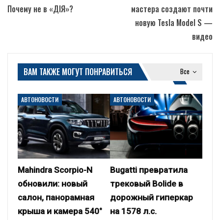
Почему не в «ДІЯ»?
мастера создают почти
новую Tesla Model S —
видео
ВАМ ТАКЖЕ МОГУТ ПОНРАВИТЬСЯ
Все
АВТОНОВОСТИ
АВТОНОВОСТИ
Mahindra Scorpio-N
Bugatti превратила
обновили: новый
трековый Bolide в
салон, панорамная
дорожный гиперкар
крыша и камера 540°
на 1578 л.с.