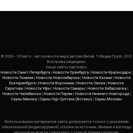
© 2026 - 101авто - автоновости мира автомобилей. Т-Медиа Групп, ООО
Все права защищены.
Наши сайты партнеры:
Новости Санкт-Петербурга
|
Новости Оренбурга
|
Новости Краснодара
|
Новости Тюмени
|
Новости Новосибирска
|
Новости Казани
|
Новости
Екатеринбурга
|
Новости Воронежа
|
Новости Омска
|
Новости
Саратова
|
Новости Уфы
|
Новости Самары
|
Новости Хабаровска
|
Новости Челябинска
|
Новости Перми
|
Новости Нижнего Новгорода
|
Сауны Минска
|
Сауны Нур-Султана (Астаны)
|
Сауны Москвы
Использование материалов сайта допускается только с указанием
обязательной (индексируемой) ссылки на источник. Мнения и взгляды
авторов не всегда совпадают с точкой зрения редакции.