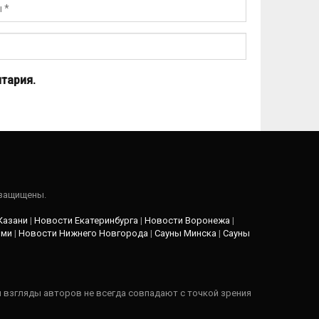
тария.
 защищены.
Казани
|
Новости Екатеринбурга
|
Новости Воронежа
|
рми
|
Новости Нижнего Новгорода
|
Сауны Минска
|
Сауны
и взгляды авторов не всегда совпадают с точкой зрения