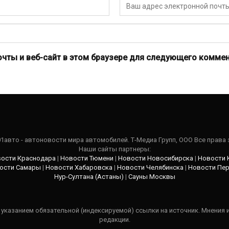
очты и веб-сайт в этом браузере для следующего коммен
101авто - автоновости мира автомобилей. Т-Медиа Групп, ООО Все права
Наши сайты партнеры:
ости Краснодара
|
Новости Тюмени
|
Новости Новосибирска
|
Новости 
ости Самары
|
Новости Хабаровска
|
Новости Челябинска
|
Новости Пе
Нур-Султана (Астаны)
|
Сауны Москвы
указанием обязательной (индексируемой) ссылки на источник. Мнения 
редакции.