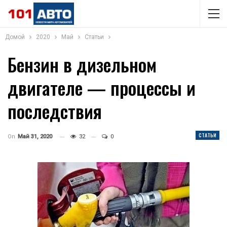
Домой
2020
Май
Статьи
Бензин в дизельном
двигателе — процессы и
последствия
СТАТЬИ
On
Май 31, 2020
32
0