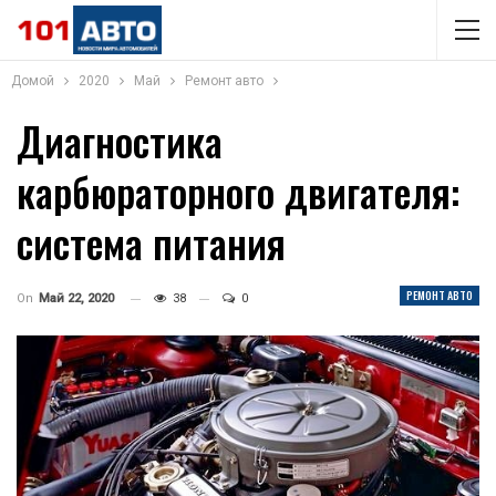
Домой
2020
Май
Ремонт авто
Диагностика
карбюраторного двигателя:
система питания
РЕМОНТ АВТО
On
Май 22, 2020
38
0