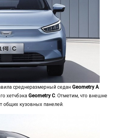
авила среднеразмерный седан
Geometry A
.
го хетчбэка
Geometry C
. Отметим, что внешне
ют общих кузовных панелей.