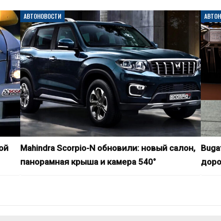
АВТОНОВОСТИ
АВТО
ой
Mahindra Scorpio-N обновили: новый салон,
Buga
панорамная крыша и камера 540°
доро