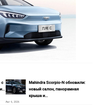
 с
Mahindra Scorpio-N обновили:
ли…
новый салон, панорамная
крыша и…
Авг 6, 2026