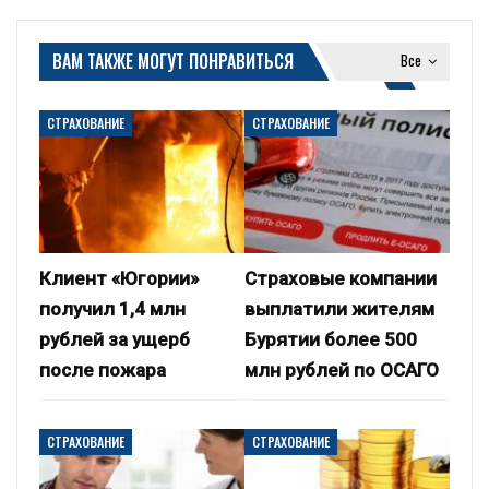
ВАМ ТАКЖЕ МОГУТ ПОНРАВИТЬСЯ
Все
СТРАХОВАНИЕ
СТРАХОВАНИЕ
Клиент «Югории»
Страховые компании
получил 1,4 млн
выплатили жителям
рублей за ущерб
Бурятии более 500
после пожара
млн рублей по ОСАГО
СТРАХОВАНИЕ
СТРАХОВАНИЕ