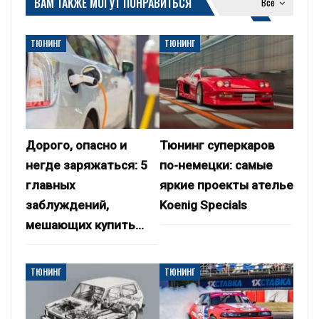
ВАМ ТАКЖЕ МОГУТ ПОНРАВИТЬСЯ
Все
ТЮНИНГ
ТЮНИНГ
Дорого, опасно и
Тюнинг суперкаров
негде заряжаться: 5
по-немецки: самые
главных
яркие проекты ателье
заблуждений,
Koenig Specials
мешающих купить…
ТЮНИНГ
ТЮНИНГ