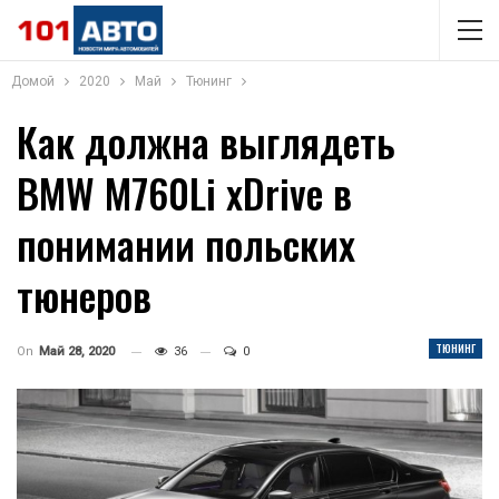
Домой
2020
Май
Тюнинг
Как должна выглядеть
BMW M760Li xDrive в
понимании польских
тюнеров
ТЮНИНГ
On
Май 28, 2020
36
0