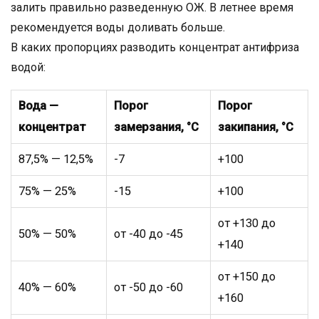
залить правильно разведенную ОЖ. В летнее время
рекомендуется воды доливать больше.
В каких пропорциях разводить концентрат антифриза
водой:
Вода —
Порог
Порог
концентрат
замерзания, °С
закипания, °С
87,5% — 12,5%
-7
+100
75% — 25%
-15
+100
от +130 до
50% — 50%
от -40 до -45
+140
от +150 до
40% — 60%
от -50 до -60
+160