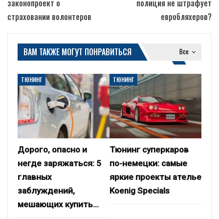
законопроект о
полиция не штрафует
страховании волонтеров
евробляхеров?
ВАМ ТАКЖЕ МОГУТ ПОНРАВИТЬСЯ
Все
ТЮНИНГ
ТЮНИНГ
Дорого, опасно и
Тюнинг суперкаров
негде заряжаться: 5
по-немецки: самые
главных
яркие проекты ателье
заблуждений,
Koenig Specials
мешающих купить…