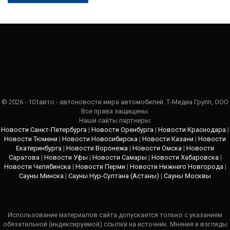
© 2026 - 101авто - автоновости мира автомобилей. Т-Медиа Групп, ООО
Все права защищены.
Наши сайты партнеры:
Новости Санкт-Петербурга
|
Новости Оренбурга
|
Новости Краснодара
|
Новости Тюмени
|
Новости Новосибирска
|
Новости Казани
|
Новости
Екатеринбурга
|
Новости Воронежа
|
Новости Омска
|
Новости
Саратова
|
Новости Уфы
|
Новости Самары
|
Новости Хабаровска
|
Новости Челябинска
|
Новости Перми
|
Новости Нижнего Новгорода
|
Сауны Минска
|
Сауны Нур-Султана (Астаны)
|
Сауны Москвы
Использование материалов сайта допускается только с указанием
обязательной (индексируемой) ссылки на источник. Мнения и взгляды