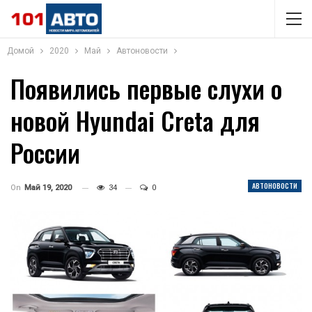
Домой
2020
Май
Автоновости
Появились первые слухи о
новой Hyundai Creta для
России
АВТОНОВОСТИ
On
Май 19, 2020
34
0