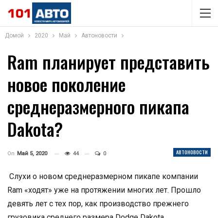
Домой
2020
Май
Автоновости
Ram планирует представить
новое поколение
среднеразмерного пикапа
Dakota?
АВТОНОВОСТИ
On
Май 5, 2020
44
0
Слухи о новом среднеразмерном пикапе компании
Ram «ходят» уже на протяжении многих лет. Прошло
девять лет с тех пор, как производство прежнего
грузовика среднего размера Dodge Dakota