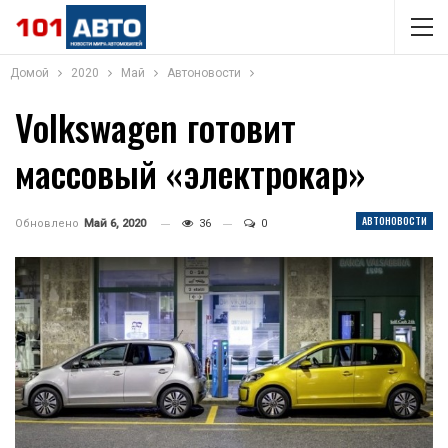
Домой
2020
Май
Автоновости
Volkswagen готовит
массовый «электрокар»
АВТОНОВОСТИ
Обновлено
Май 6, 2020
36
0