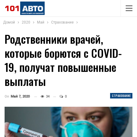
Домой
2020
Май
Страхование
Родственники врачей,
которые борются с COVID-
19, получат повышенные
выплаты
СТРАХОВАНИЕ
On
Май 7, 2020
34
0