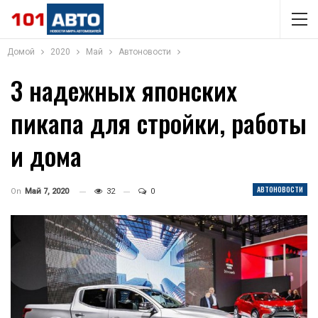
Домой
2020
Май
Автоновости
3 надежных японских
пикапа для стройки, работы
и дома
АВТОНОВОСТИ
On
Май 7, 2020
32
0