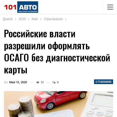
Домой
2020
Май
Страхование
Российские власти
разрешили оформлять
ОСАГО без диагностической
карты
СТРАХОВАНИЕ
On
Май 13, 2020
31
0