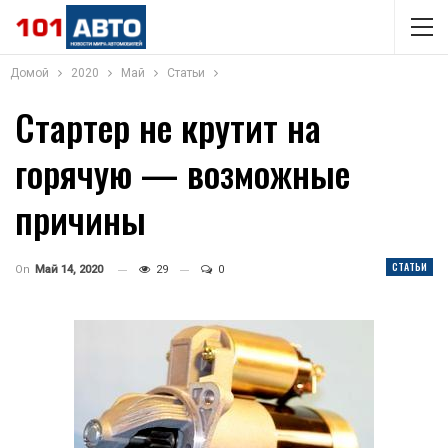
Домой
2020
Май
Статьи
Стартер не крутит на
горячую — возможные
причины
СТАТЬИ
On
Май 14, 2020
29
0