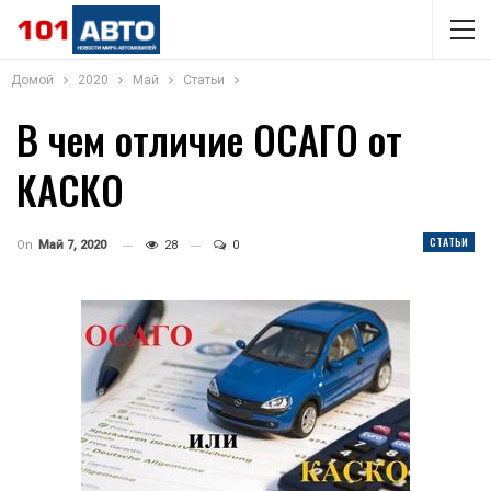
Домой
2020
Май
Статьи
В чем отличие ОСАГО от
КАСКО
СТАТЬИ
On
Май 7, 2020
28
0