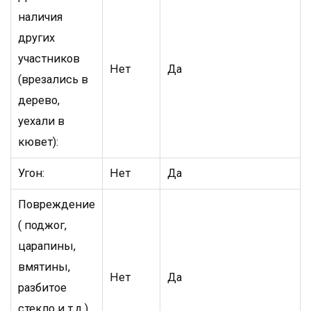
наличия
других
участников
Нет
Да
(врезались в
дерево,
уехали в
кювет):
Угон:
Нет
Да
Повреждение
( поджог,
царапины,
вмятины,
Нет
Да
разбитое
стекло и т.д.)