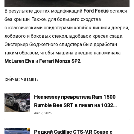
В результате долгих модификаций
Ford Focus
остался
без крыши. Также, для большего сходства
с классическими спидстерами хэтчбек лишили дверей,
лобового и боковых стёкол, вдобавок кресел сзади.
Экстерьер бюджетного спидстера был доработан
таким образом, чтобы машина внешне напоминала
McLaren Elva
и
Ferrari Monza SP2
.
СЕЙЧАС ЧИТАЮТ:
Hennessey превратила Ram 1500
Rumble Bee SRT в пикап на 1032…
Авг 7, 2026
Редкий Cadillac CTS-V.R Coupe с