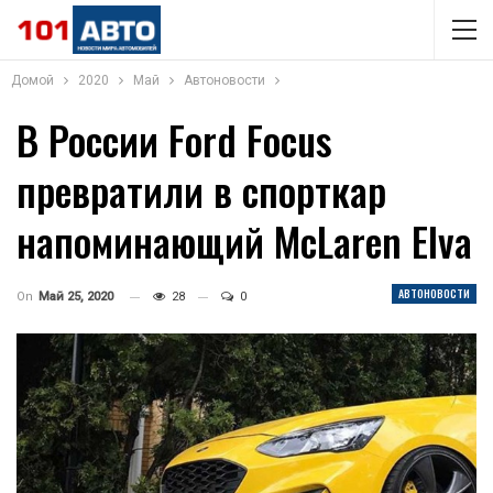
Домой
2020
Май
Автоновости
В России Ford Focus
превратили в спорткар
напоминающий McLaren Elva
АВТОНОВОСТИ
On
Май 25, 2020
28
0