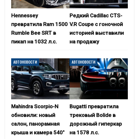
Hennessey
Редкий Cadillac CTS-
превратила Ram 1500
V.R Coupe с гоночной
Rumble Bee SRT в
историей выставили
пикап на 1032 л.с.
на продажу
АВТОНОВОСТИ
АВТОНОВОСТИ
Mahindra Scorpio-N
Bugatti превратила
обновили: новый
трековый Bolide в
салон, панорамная
дорожный гиперкар
крыша и камера 540°
на 1578 л.с.