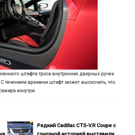
епленного штифта троса внутренних дверных ручек
 С течением времени штифт может выскочить, что
сажира изнутри.
Редкий Cadillac CTS-V.R Coupe с
на
гоночной историей выставили…