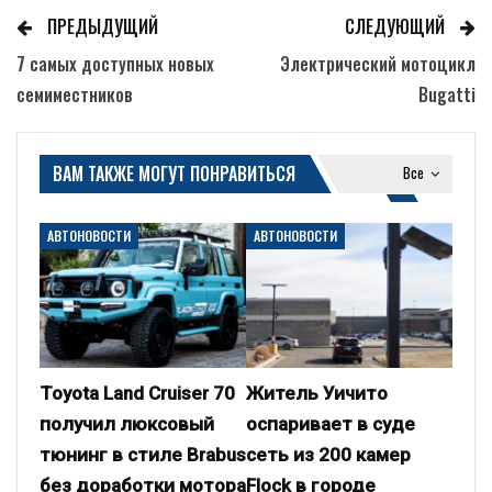
ПРЕДЫДУЩИЙ
СЛЕДУЮЩИЙ
7 самых доступных новых
Электрический мотоцикл
семиместников
Bugatti
ВАМ ТАКЖЕ МОГУТ ПОНРАВИТЬСЯ
Все
АВТОНОВОСТИ
АВТОНОВОСТИ
Toyota Land Cruiser 70
Житель Уичито
получил люксовый
оспаривает в суде
тюнинг в стиле Brabus
сеть из 200 камер
без доработки мотора
Flock в городе