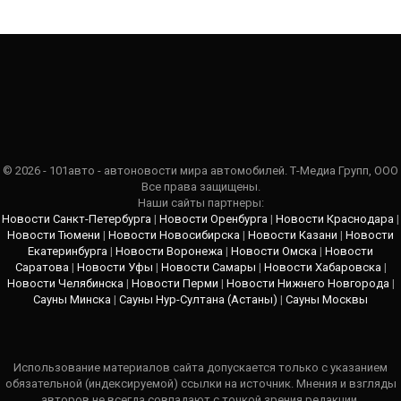
© 2026 - 101авто - автоновости мира автомобилей. Т-Медиа Групп, ООО
Все права защищены.
Наши сайты партнеры:
Новости Санкт-Петербурга
|
Новости Оренбурга
|
Новости Краснодара
|
Новости Тюмени
|
Новости Новосибирска
|
Новости Казани
|
Новости
Екатеринбурга
|
Новости Воронежа
|
Новости Омска
|
Новости
Саратова
|
Новости Уфы
|
Новости Самары
|
Новости Хабаровска
|
Новости Челябинска
|
Новости Перми
|
Новости Нижнего Новгорода
|
Сауны Минска
|
Сауны Нур-Султана (Астаны)
|
Сауны Москвы
Использование материалов сайта допускается только с указанием
обязательной (индексируемой) ссылки на источник. Мнения и взгляды
авторов не всегда совпадают с точкой зрения редакции.