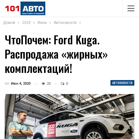
Домой
2020
Июнь
Автоновости
ЧтоПочем: Ford Kuga.
Распродажа «жирных»
комплектаций!
АВТОНОВОСТИ
On
Июн 4, 2020
25
0