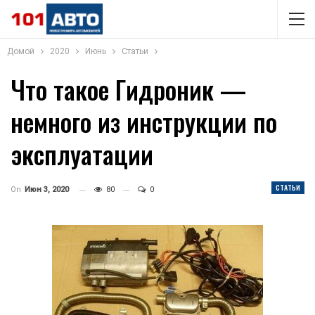
Домой
2020
Июнь
Статьи
Что такое Гидроник —
немного из инструкции по
эксплуатации
СТАТЬИ
On
Июн 3, 2020
80
0