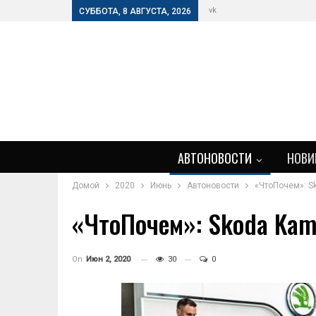
vk
СУББОТА, 8 АВГУСТА, 2026
АВТОНОВОСТИ
НОВИ
Домой
2020
Июнь
Автоновости
«ЧтоПочем»: Sk
«ЧтоПочем»: Skoda Kami
On
Июн 2, 2020
30
0