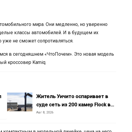
втомобильного мира. Они медленно, но уверенно
целые классы автомобилей. И в будущем их
о уже не сможет сопротивляться.
мся в сегодняшнем «ЧтоПочем». Это новая модель
ый кроссовер Kamiq.
л
Житель Уичито оспаривает в
суде сеть из 200 камер Flock в…
Авг 8, 2026
ым компактным в модельной линейке, цена на него