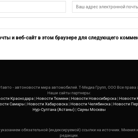
очты и веб-сайт в этом браузере для следующего коммен
101авто - автоновости мира автомобилей. Т-Медиа Групп, ООО Все права
Наши сайты партнеры:
ости Краснодара
|
Новости Тюмени
|
Новости Новосибирска
|
Новости 
ости Самары
|
Новости Хабаровска
|
Новости Челябинска
|
Новости Пе
Нур-Султана (Астаны)
|
Сауны Москвы
указанием обязательной (индексируемой) ссылки на источник. Мнения 
редакции.