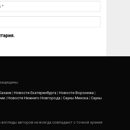
тария.
 защищены.
Казани
|
Новости Екатеринбурга
|
Новости Воронежа
|
рми
|
Новости Нижнего Новгорода
|
Сауны Минска
|
Сауны
и взгляды авторов не всегда совпадают с точкой зрения