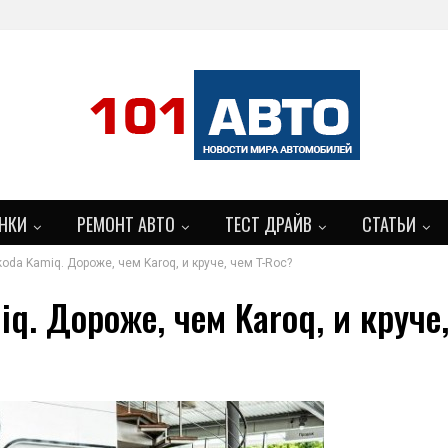
НКИ
РЕМОНТ АВТО
ТЕСТ ДРАЙВ
СТАТЬИ
oda Kamiq. Дороже, чем Karoq, и круче, чем T-Roc?
q. Дороже, чем Karoq, и круче,