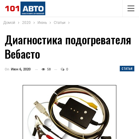
Домой
2020
Июнь
Статьи
Диагностика подогревателя
Вебасто
СТАТЬИ
On
Июн 6, 2020
58
0