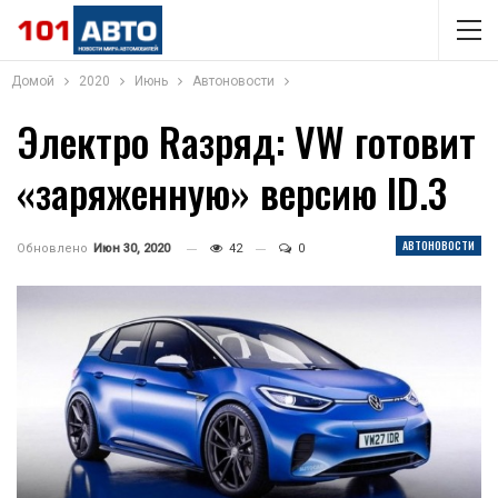
Домой
2020
Июнь
Автоновости
Электро Rазряд: VW готовит
«заряженную» версию ID.3
АВТОНОВОСТИ
Обновлено
Июн 30, 2020
42
0