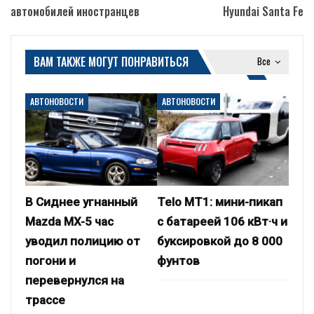
автомобилей иностранцев
Hyundai Santa Fe
ВАМ ТАКЖЕ МОГУТ ПОНРАВИТЬСЯ
Все
АВТОНОВОСТИ
АВТОНОВОСТИ
В Сиднее угнанный
Telo MT1: мини-пикап
Mazda MX-5 час
с батареей 106 кВт·ч и
уводил полицию от
буксировкой до 8 000
погони и
фунтов
перевернулся на
трассе