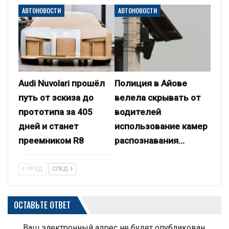
АВТОНОВОСТИ
АВТОНОВОСТИ
Audi Nuvolari прошёл
Полиция в Айове
путь от эскиза до
велела скрывать от
прототипа за 405
водителей
дней и станет
использование камер
преемником R8
распознавания…
ПРЕД
СЛЕД
ОСТАВЬТЕ ОТВЕТ
Ваш электронный адрес не будет опубликован.