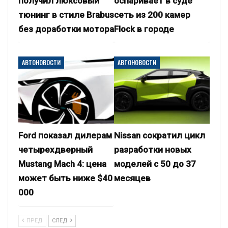
получил люксовый
оспаривает в суде
тюнинг в стиле Brabus
сеть из 200 камер
без доработки мотора
Flock в городе
АВТОНОВОСТИ
АВТОНОВОСТИ
Ford показал дилерам
Nissan сократил цикл
четырехдверный
разработки новых
Mustang Mach 4: цена
моделей с 50 до 37
может быть ниже $40
месяцев
000
ПРЕД
СЛЕД