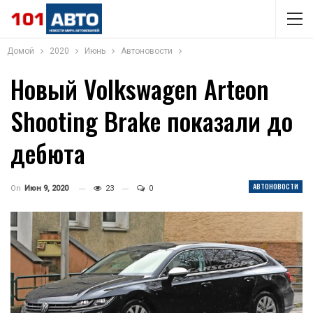
Домой
2020
Июнь
Автоновости
Новый Volkswagen Arteon
Shooting Brake показали до
дебюта
АВТОНОВОСТИ
On
Июн 9, 2020
23
0