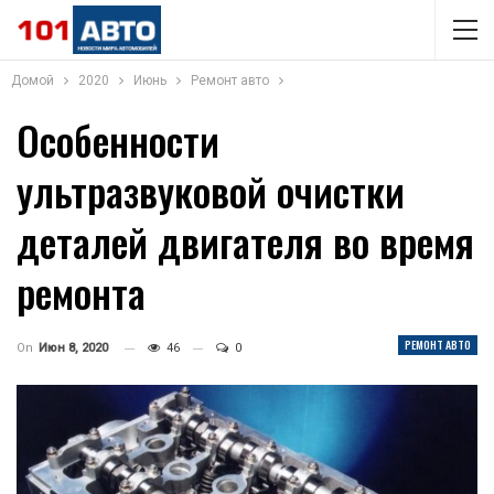
Домой
2020
Июнь
Ремонт авто
Особенности
ультразвуковой очистки
деталей двигателя во время
ремонта
РЕМОНТ АВТО
On
Июн 8, 2020
46
0