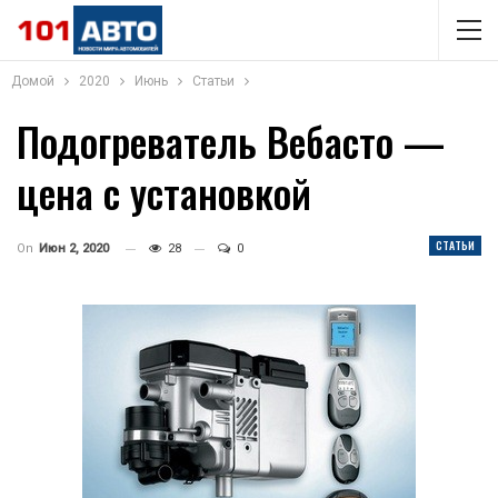
Домой
2020
Июнь
Статьи
Подогреватель Вебасто —
цена с установкой
СТАТЬИ
On
Июн 2, 2020
28
0