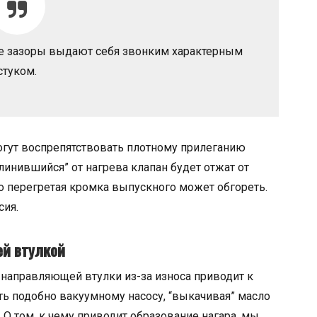
е зазоры выдают себя звонким характерным
стуком.
гут воспрепятствовать плотному прилеганию
длинившийся” от нагрева клапан будет отжат от
но перегретая кромка выпускного может обгореть.
сия.
ей втулкой
направляющей втулки из-за износа приводит к
ать подобно вакуумному насосу, “выкачивая” масло
 О том, к чему приводит образование нагара, мы