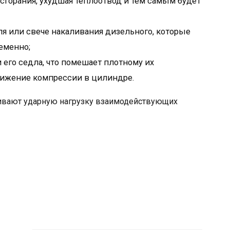
горания, ухудшая теплоотвод и тем самым будет
ля или свече накаливания дизельного, которые
еменно;
и его седла, что помешает плотному их
нижение компрессии в цилиндре.
ивают ударную нагрузку взаимодействующих