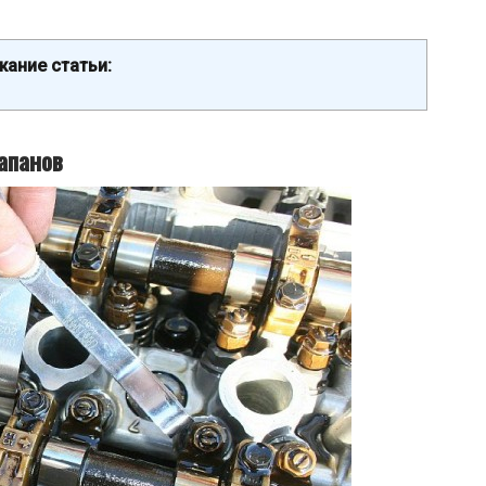
ание статьи:
апанов