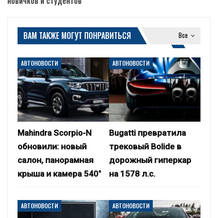
новичков и студентов
ВАМ ТАКЖЕ МОГУТ ПОНРАВИТЬСЯ
Все
АВТОНОВОСТИ
АВТОНОВОСТИ
Mahindra Scorpio-N
Bugatti превратила
обновили: новый
трековый Bolide в
салон, панорамная
дорожный гиперкар
крыша и камера 540°
на 1578 л.с.
АВТОНОВОСТИ
АВТОНОВОСТИ