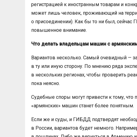
регистрацией к иностранным товарам и конк
может лишь человек, проживающий на террит
о присоединении). Как бы то ни был, сейча
повышенное внимание.
Что делать владельцам машин с армянски
Вариантов несколько. Самый очевидный — зат
в ту или иную сторону. По мнению ряда эксп
в нескольких регионах, чтобы проверить реак
пока неясно.
Судебные споры могут привести к тому, что п
«армянских» машин станет более понятным.
Если же и суды, и ГИБДД подтвердят необход
в России, вариантов будет немного. Наприме
в пошлинах. Либо же вернуться в Армению и 