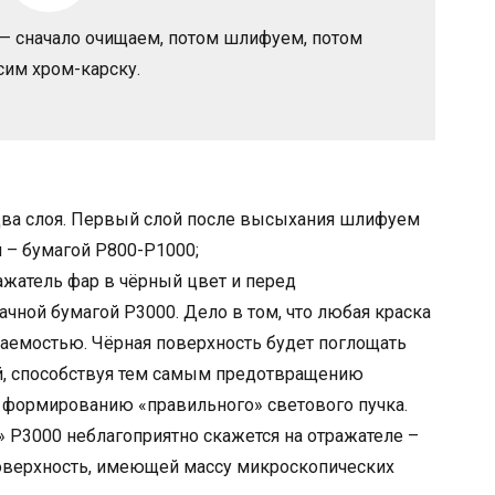
— сначало очищаем, потом шлифуем, потом
сим хром-карску.
 два слоя. Первый слой после высыхания шлифуем
й – бумагой Р800-Р1000;
ажатель фар в чёрный цвет и перед
чной бумагой Р3000. Дело в том, что любая краска
аемостью. Чёрная поверхность будет поглощать
й, способствуя тем самым предотвращению
т формированию «правильного» светового пучка.
 Р3000 неблагоприятно скажется на отражателе –
оверхность, имеющей массу микроскопических