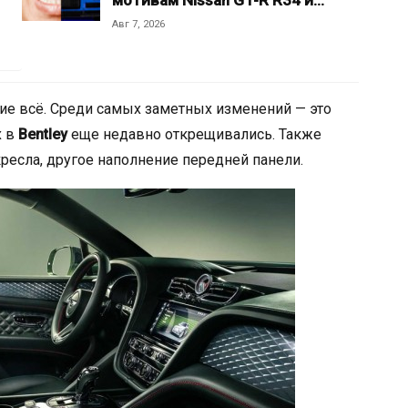
мотивам Nissan GT-R R34 и…
Авг 7, 2026
ие всё. Среди самых заметных изменений — это
х в
Bentley
еще недавно открещивались. Также
кресла, другое наполнение передней панели.