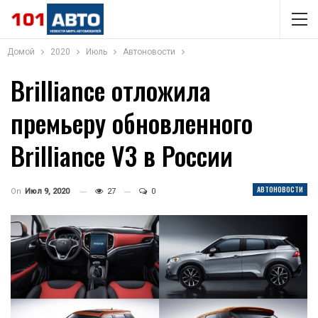
Домой
2020
Июль
Автоновости
Brilliance отложила
премьеру обновленного
Brilliance V3 в России
АВТОНОВОСТИ
On
Июл 9, 2020
27
0