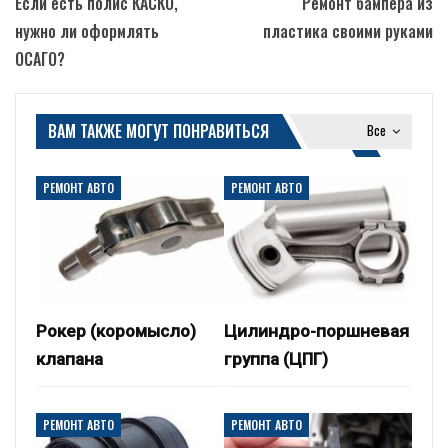
Если есть полис КАСКО,
Ремонт бампера из
нужно ли оформлять
пластика своими руками
ОСАГО?
ВАМ ТАКЖЕ МОГУТ ПОНРАВИТЬСЯ
Все
РЕМОНТ АВТО
РЕМОНТ АВТО
Рокер (коромысло)
Цилиндро-поршневая
клапана
группа (ЦПГ)
РЕМОНТ АВТО
РЕМОНТ АВТО