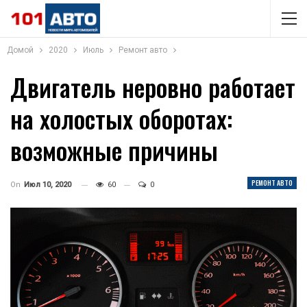
Домой
2020
Июль
Ремонт авто
Двигатель неровно работает
на холостых оборотах:
возможные причины
РЕМОНТ АВТО
On
Июл 10, 2020
60
0