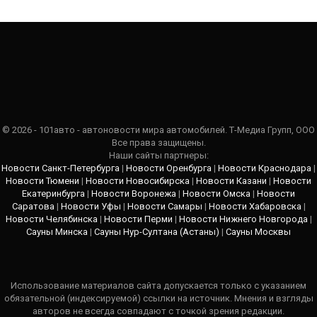
© 2026 - 101авто - автоновости мира автомобилей. Т-Медиа Групп, ООО
Все права защищены.
Наши сайты партнеры:
Новости Санкт-Петербурга
|
Новости Оренбурга
|
Новости Краснодара
|
Новости Тюмени
|
Новости Новосибирска
|
Новости Казани
|
Новости
Екатеринбурга
|
Новости Воронежа
|
Новости Омска
|
Новости
Саратова
|
Новости Уфы
|
Новости Самары
|
Новости Хабаровска
|
Новости Челябинска
|
Новости Перми
|
Новости Нижнего Новгорода
|
Сауны Минска
|
Сауны Нур-Султана (Астаны)
|
Сауны Москвы
Использование материалов сайта допускается только с указанием
обязательной (индексируемой) ссылки на источник. Мнения и взгляды
авторов не всегда совпадают с точкой зрения редакции.