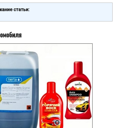
ание статьи:
томобиля